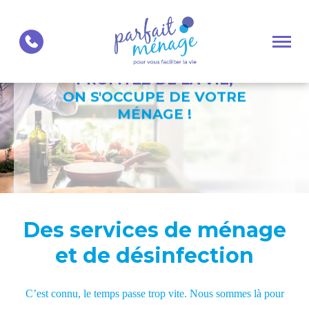
Ouvrir
la
naviga
du
site
PROFITEZ DE LA VIE,
ON S'OCCUPE DE VOTRE
MÉNAGE !
Des services de ménage
et de désinfection
C’est connu, le temps passe trop vite. Nous sommes là pour