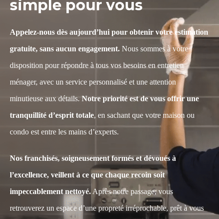
simple pour vous
Appelez-nous dès aujourd’hui pour obtenir votre estimation
gratuite, sans aucun engagement.
Nous sommes à votre
disposition pour répondre à tous vos besoins en entretien
ménager, avec un service personnalisé et une attention
minutieuse aux détails.
Notre priorité est de vous offrir une
tranquillité d’esprit totale
, en sachant que votre maison ou
condo est entre les mains d’experts.
Nos franchisés, soigneusement formés et dévoués à
l’excellence, veillent à ce que chaque recoin soit
impeccablement nettoyé.
Après notre passage, vous
retrouverez un espace d’une propreté irréprochable, prêt à vous